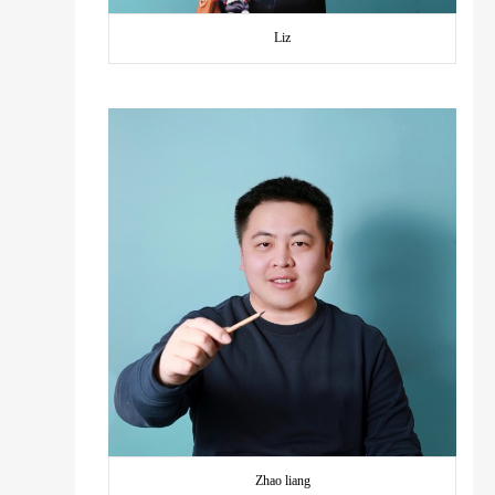
Liz
Zhao liang