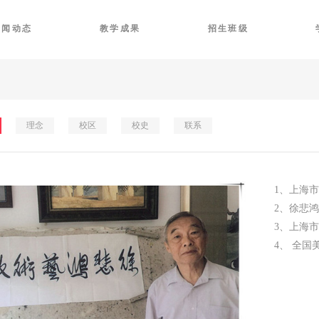
新闻动态
教学成果
招生班级
理念
校区
校史
联系
1、上海
2、徐悲
3、上海
4、 全